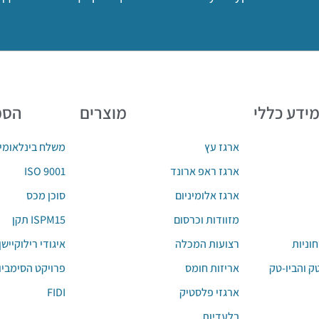
ידע כללי
מוצרים
הסמ
ארגז עץ
משלח בינלאומי
ISO 9001
ארגז ראפ ארונד
ארגז אלומיניום
סוכן מכס
מזוודות וכרסום
וניות
רצועות המכלה
איגודי רילוקיישן
ק והביו-טק
אריזות חומס
פרויקט הסימביו
FIDI
ארגזי פלסטיק
בלעדיות